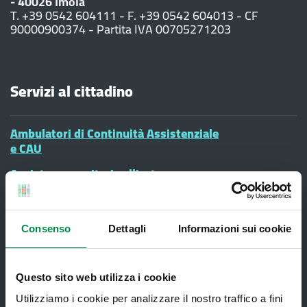
- 40026 Imola
T. +39 0542 604111 - F. +39 0542 604013 - CF
90000900374 - Partita IVA 00705271203
Servizi al cittadino
Ambulatori di Continuità Assistenziale
e CAU
Assistenza sanitaria all'estero -
Assistenza sanitaria transfrontaliera
Consultorio Familiare
Consenso
Dettagli
Informazioni sui cookie
Direzione Assistenza Farmaceutica
Finanziamenti
Questo sito web utilizza i cookie
Lauree Professioni Sanitarie
Utilizziamo i cookie per analizzare il nostro traffico a fini