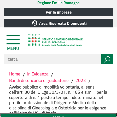
Regione Emilia Romagna
Per le imprese
Area Riservata Dipendenti
MENU
Home
/
In Evidenza
/
Bandi di concorso e graduatorie
/
2023
/
Avviso pubblico di mobilità volontaria, ai sensi
dell'art. 30 del D.Lgs 30/3/01, n. 165 e s.m.i., per la
copertura di n. 1 posto a tempo indeterminato nel
profilo professionale di Dirigente Medico della
disciplina di Ginecologia e Ostetricia per le esigenze
dell'Azienda USL di Imola