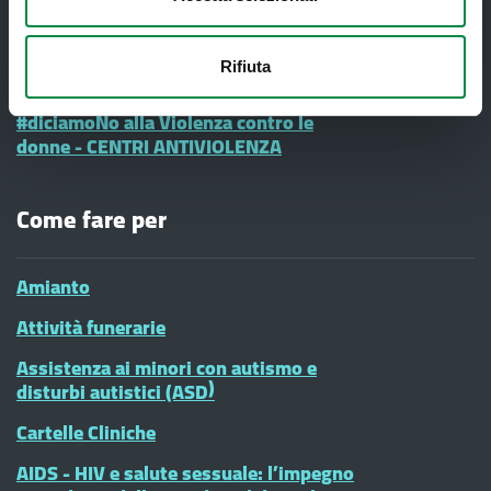
Ufficio Relazioni con il Pubblico
Informazione e Comunicazione
Rifiuta
Vaccinazioni Infanzia
#diciamoNo alla Violenza contro le
donne - CENTRI ANTIVIOLENZA
Come fare per
Amianto
Attività funerarie
Assistenza ai minori con autismo e
disturbi autistici (ASD)
Cartelle Cliniche
AIDS - HIV e salute sessuale: l’impegno