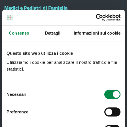
Medici e Pediatri di Famiglia
Nucleo di Cure Primarie (NCP)
Punto Unico di Accesso integrato
sanitario e sociale (PUA)
Consenso
Dettagli
Informazioni sui cookie
Ritiro Referti
Questo sito web utilizza i cookie
Sanità Pubblica
Utilizziamo i cookie per analizzare il nostro traffico a fini
Screening oncologici
statistici.
SPID - Sistema Pubblico di Identità
Digitale
Selezione
Sportello Unico Distrettuale
Necessari
del
Tessera Sanitaria-Carta Regionale dei
consenso
Servizi
Preferenze
Ticket ed esenzioni