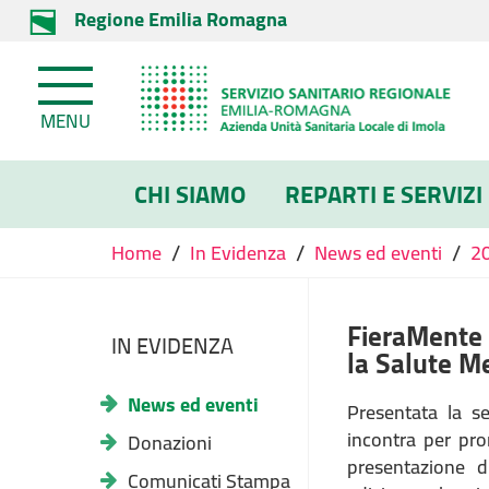
Regione Emilia Romagna
MENU
CHI SIAMO
REPARTI E SERVIZI
/
/
/
Home
In Evidenza
News ed eventi
2
FieraMente 
IN EVIDENZA
la Salute M
News ed eventi
Presentata la s
incontra per pr
Donazioni
presentazione 
Comunicati Stampa