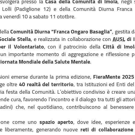
 svolgerà presso la
Casa della Comunità di Imola
, negli 
e Lolli (Padiglione 12) e della Comunità Diurna Franca
da venerdì 10 a sabato 11 ototbre.
della
Comunità Diurna “Franca Ongaro Basaglia”
, gestita d
ociale Stella
, e realizzata in collaborazione con
AUSL
di 
er il Volontariato
, con il patrocinio della
Città di Imol
n importante momento di aggregazione e riflessione per i
iornata Mondiale della Salute Mentale
.
essioni emerse durante la prima edizione,
FieraMente 2025
lge oltre
40 realtà del territorio
, tra Istituzioni ed Enti de
ia festa della Comunità. L’obiettivo condiviso è creare un
ende cura, favorendo l’incontro e il dialogo tra tutti gli attori 
ttadini) che, nel quotidiano, contribuiscono al benessere 
ropone come uno
spazio aperto
, dove idee, esperienze 
re liberamente, generando nuove
reti di collaborazione