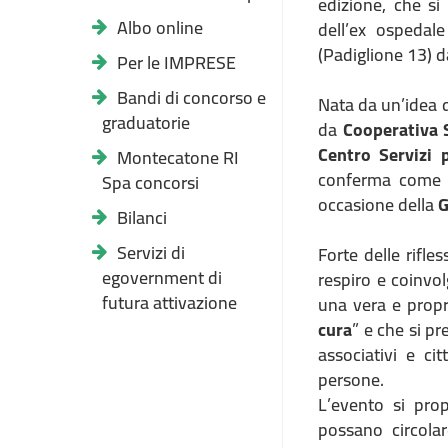
edizione, che si
Albo online
dell’ex ospedal
(Padiglione 13) 
Per le IMPRESE
Bandi di concorso e
Nata da un’idea 
graduatorie
da
Cooperativa S
Centro Servizi p
Montecatone RI
conferma come u
Spa concorsi
occasione della
G
Bilanci
Servizi di
Forte delle rifl
egovernment di
respiro e coinvo
futura attivazione
una vera e propr
cura
” e che si pr
associativi e ci
persone.
L’evento si p
possano circola