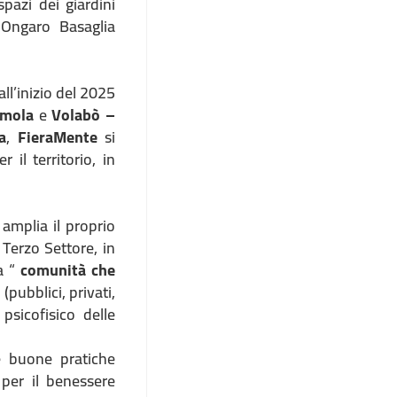
spazi dei giardini
 Ongaro Basaglia
all’inizio del 2025
Imola
e
Volabò –
a
,
FieraMente
si
l territorio, in
amplia il proprio
l Terzo Settore, in
a “
comunità che
(pubblici, privati,
psicofisico delle
e buone pratiche
per il benessere