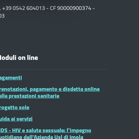
F. +39 0542 604013 - CF 90000900374 -
03
oduli on line
agamenti
renotazioni, pagamento e disdetta online
elle prestazioni sanitarie
rogetto sole
uida ai servizi
IDS - HIV e salute sessuale: l’impegno
uotidiano dell'Azienda Usl di Imola