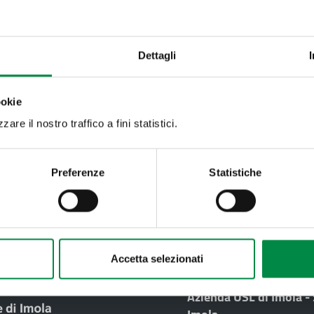
ilo
Franca Ongaro
gina
FieraMente
Dettagli
ookie
are il nostro traffico a fini statistici.
mento pagina:
Preferenze
Statistiche
Valuta questo sito:
RISPONDI AL QUESTIONA
Accetta selezionati
Recapiti e contatt
Azienda USL di Imola -