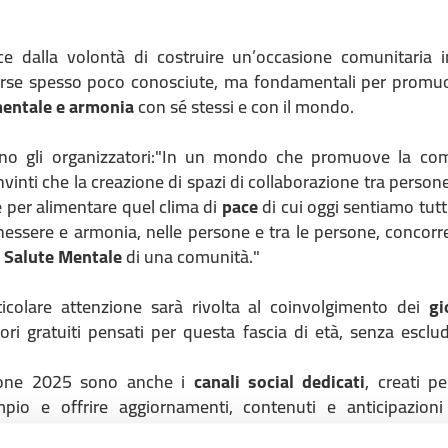
e dalla volontà di costruire un’occasione comunitaria i
sorse spesso poco conosciute, ma fondamentali per prom
mentale e armonia
con sé stessi e con il mondo.
o gli organizzatori:"
In un mondo che promuove la comp
nvinti che la creazione di spazi di collaborazione tra person
 per alimentare quel clima di
pace
di cui oggi sentiamo tutti
nessere e armonia, nelle persone e tra le persone, concorre
a
Salute Mentale
di una comunità
."
icolare attenzione sarà rivolta al coinvolgimento dei
gi
tori gratuiti pensati per questa fascia di età, senza esclud
zione 2025 sono anche i
canali social dedicati
, creati p
pio e offrire aggiornamenti, contenuti e anticipazioni s