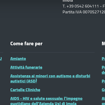
Imola
T. +39 0542 604111 - 
Partita IVA 007052712
Come fare per
M
U
Amianto
P
Attività funerarie
P
d
Assistenza ai minori con autismo e disturbi
autistici (ASD)
P
Cartelle Cliniche
G
AIDS - HIV e salute sessuale: l’impegno
A
quotidiano dell'Azienda Usl di Imola
q