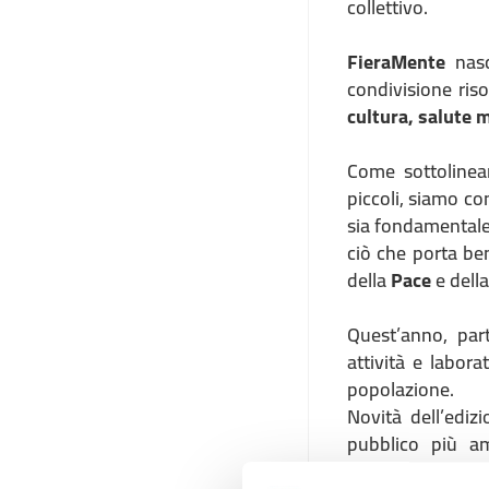
collettivo.
FieraMente
nasc
condivisione ri
cultura, salute 
Come sottolinean
piccoli, siamo co
sia fondamentale
ciò che porta be
della
Pace
e dell
Quest’anno, part
attività e labora
popolazione.
Novità dell’edi
pubblico più am
programma: