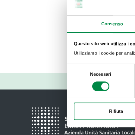
·
Facebook
: prof
·
Instagram
: pa
Consenso
Questo sito web utilizza i c
Utilizziamo i cookie per analizz
Ultimo aggiorna
06 Ottobre 2025
Selezione
Necessari
del
consenso
Rifiuta