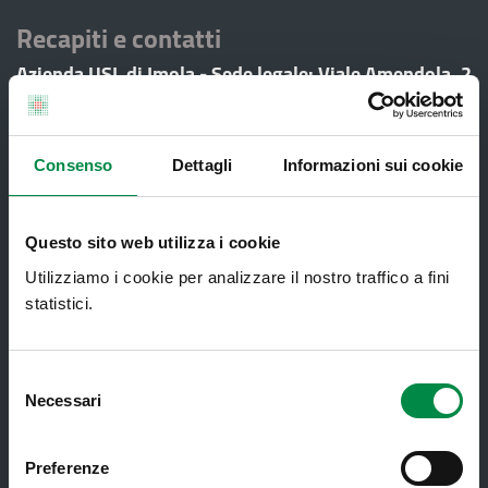
Recapiti e contatti
Azienda USL di Imola - Sede legale: Viale Amendola, 2
- 40026 Imola
T. +39 0542 604111 - F. +39 0542 604013 - CF
90000900374 - Partita IVA 00705271203
Consenso
Dettagli
Informazioni sui cookie
Servizi al cittadino
Questo sito web utilizza i cookie
Utilizziamo i cookie per analizzare il nostro traffico a fini
Ambulatori di Continuità Assistenziale
statistici.
e CAU
Assistenza sanitaria all'estero -
Selezione
Assistenza sanitaria transfrontaliera
Necessari
del
Consultorio Familiare
consenso
Direzione Assistenza Farmaceutica
Preferenze