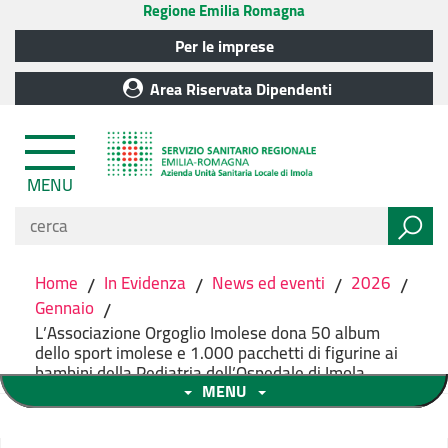
Regione Emilia Romagna
Per le imprese
Area Riservata Dipendenti
MENU
Home
/
In Evidenza
/
News ed eventi
/
2026
/
Gennaio
/
L’Associazione Orgoglio Imolese dona 50 album
dello sport imolese e 1.000 pacchetti di figurine ai
bambini della Pediatria dell’Ospedale di Imola
MENU