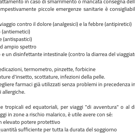
rattamento in caso di smarrimento o mancata consegna delle
empestivamente piccole emergenze sanitarie è consigliabi
viaggio contro il dolore (analgesici) e la febbre (antipiretici)
 (antiemetici)
e (antispastici)
ad ampio spettro
 e un disinfettante intestinale (contro la diarrea del viaggiat
edicazioni, termometro, pinzette, forbicine
ure d'insetto, scottature, infezioni della pelle.
cegliere farmaci già utilizzati senza problemi in precedenza 
 allergiche.
e tropicali ed equatoriali, per viaggi "di avventura" o al d
aggi in zone a rischio malarico, è utile avere con sé:
n elevato potere protettivo
quantità sufficiente per tutta la durata del soggiorno