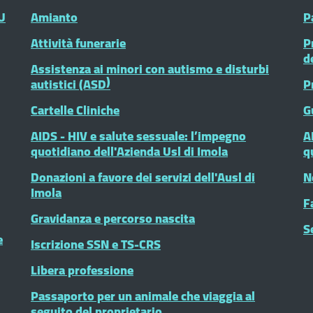
U
Amianto
P
Attività funerarie
P
d
Assistenza ai minori con autismo e disturbi
autistici (ASD)
P
Cartelle Cliniche
G
AIDS - HIV e salute sessuale: l’impegno
A
quotidiano dell'Azienda Usl di Imola
q
Donazioni a favore dei servizi dell'Ausl di
N
Imola
F
Gravidanza e percorso nascita
S
e
Iscrizione SSN e TS-CRS
Libera professione
Passaporto per un animale che viaggia al
seguito del proprietario