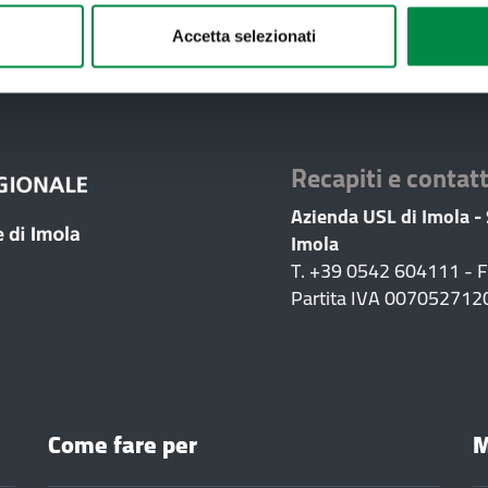
Accetta selezionati
Valuta questo sito:
RISPONDI AL QUESTIONA
Recapiti e contatt
Azienda USL di Imola -
Imola
T. +39 0542 604111 - 
Partita IVA 007052712
Come fare per
M