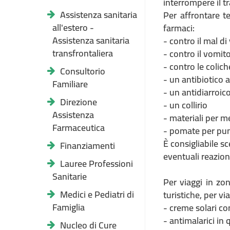
interrompere il t
Assistenza sanitaria
Per affrontare t
all'estero -
farmaci:
Assistenza sanitaria
- contro il mal di 
transfrontaliera
- contro il vomito
- contro le colich
Consultorio
- un antibiotico 
Familiare
- un antidiarroico
Direzione
- un collirio
Assistenza
- materiali per m
Farmaceutica
- pomate per punt
È consigliabile s
Finanziamenti
eventuali reazioni
Lauree Professioni
Sanitarie
Per viaggi in zon
Medici e Pediatri di
turistiche, per vi
Famiglia
- creme solari co
- antimalarici in 
Nucleo di Cure