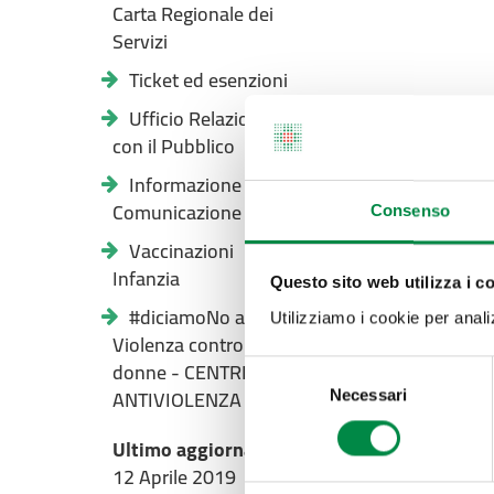
Carta Regionale dei
Servizi
Ticket ed esenzioni
Ufficio Relazioni
con il Pubblico
Informazione e
Comunicazione
Consenso
Vaccinazioni
Infanzia
Questo sito web utilizza i c
#diciamoNo alla
Utilizziamo i cookie per analizz
Violenza contro le
donne - CENTRI
Selezione
ANTIVIOLENZA
Necessari
del
consenso
Ultimo aggiornamento pagina:
12 Aprile 2019