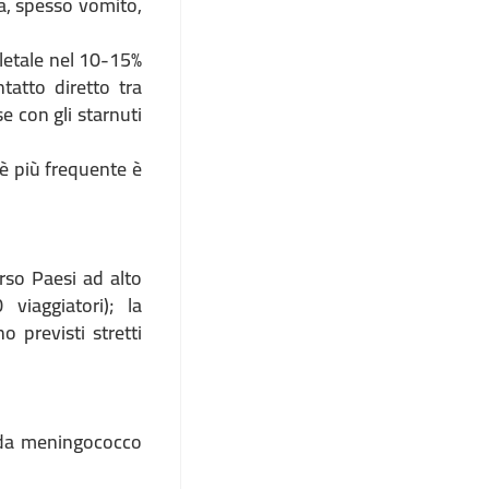
ea, spesso vomito,
 letale nel 10-15%
ntatto diretto tra
 con gli starnuti
 è più frequente è
erso Paesi ad alto
iaggiatori); la
 previsti stretti
 da meningococco