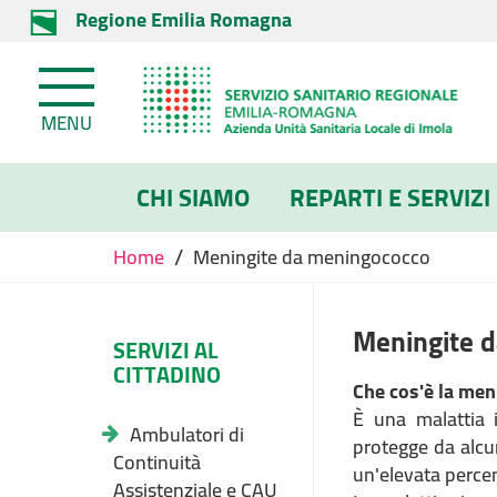
Regione Emilia Romagna
MENU
CHI SIAMO
REPARTI E SERVIZI
/
Home
Meningite da meningococco
Meningite 
SERVIZI AL
CITTADINO
Che cos'è la me
È una malattia i
Ambulatori di
protegge da alcu
Continuità
un'elevata percen
Assistenziale e CAU