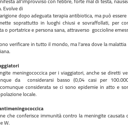
nifesta all'improvviso con febbre, forte mal di testa, naus
a. Evolve di
uarigione dopo adeguata terapia antibiotica, ma può essere
mette soprattutto in luoghi chiusi e sovraffollati, per co
 o portatrice e persona sana, attraverso goccioline emesse
no verificare in tutto il mondo, ma l'area dove la malattia
iana.
iaggiatori
ingite meningococcica per i viaggiatori, anche se diretti v
unque da considerarsi basso (0,04 casi per 100.000 v
comunque considerata se ci sono epidemie in atto e sono
opolazione locale.
 antimeningococcica
one che conferisce immunità contro la meningite causata
 e W.