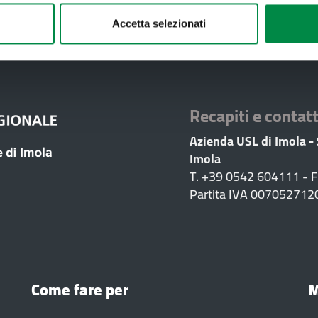
Accetta selezionati
Valuta questo sito:
RISPONDI AL QUESTIONA
Recapiti e contatt
Azienda USL di Imola -
Imola
T. +39 0542 604111 - 
Partita IVA 007052712
Come fare per
M