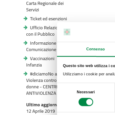
Carta Regionale dei
Servizi
Ticket ed esenzioni
Ufficio Relazioni
con il Pubblico
Informazione e
Comunicazione
Consenso
Vaccinazioni
Infanzia
Questo sito web utilizza i c
#diciamoNo alla
Utilizziamo i cookie per analizz
Violenza contro le
donne - CENTRI
Selezione
ANTIVIOLENZA
Necessari
del
consenso
Ultimo aggiornamento pagina:
12 Aprile 2019