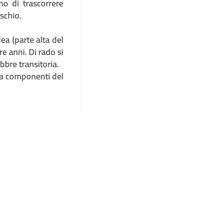
no di trascorrere
ischio.
ea (parte alta del
e anni. Di rado si
bbre transitoria.
e a componenti del