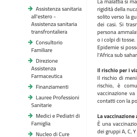
La malattia si ma
Assistenza sanitaria
rigidità della nuc
all'estero -
solito verso la g
Assistenza sanitaria
dei casi. Si tras
transfrontaliera
persona ammalata
o i colpi di tosse.
Consultorio
Epidemie si posso
Familiare
l'Africa sub sahar
Direzione
Assistenza
Il rischio per i v
Farmaceutica
Il rischio di men
rischio, è com
Finanziamenti
vaccinazione va 
Lauree Professioni
contatti con la p
Sanitarie
Medici e Pediatri di
La vaccinazione
Famiglia
È una vaccinazi
dei gruppi A, C, Y
Nucleo di Cure