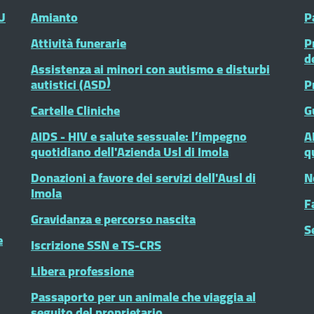
U
Amianto
P
Attività funerarie
P
d
Assistenza ai minori con autismo e disturbi
autistici (ASD)
P
Cartelle Cliniche
G
AIDS - HIV e salute sessuale: l’impegno
A
quotidiano dell'Azienda Usl di Imola
q
Donazioni a favore dei servizi dell'Ausl di
N
Imola
F
Gravidanza e percorso nascita
S
e
Iscrizione SSN e TS-CRS
Libera professione
Passaporto per un animale che viaggia al
seguito del proprietario