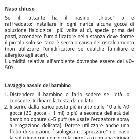
Naso chiuso
Se il lattante ha il nasino "chiuso" o è
raffreddato: installare in ogni narice alcune gocce di
soluzione fisiologica più volte al dì, specie prima dei
pasti, accendere l'umidificatore nella stanza dove dorme
il piccolo solo se l'aria è secca a causa del riscaldamento
(non utilizzare l'umidificatore se qualche familiare è
allergico agli acari).
L'umidità relativa all'ambiente dovrebbe essere del 40-
50%.
Lavaggio nasale del bambino
Distendere il bambino o farlo sedere se l'età lo
consente. Inclinare la testa da un lato.
Inserire dalla narice posta più in alto dalle 10 alle 40
gocce (20 gocce = 1 ml) o più a seconda dell'età del
bambino oppure 4-5 puff (se usate l'erogatore spray
a erogazione delicata). Potete utilizzare anche una
flebo di soluzione fisiologica e "spruzzare" nel naso
la soluzione con una piccola peretta o con una siringa