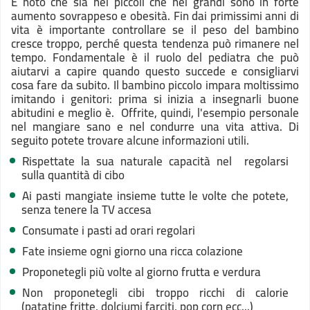
È noto che sia nei piccoli che nei grandi sono in forte
aumento sovrappeso e obesità. Fin dai primissimi anni di
vita è importante controllare se il peso del bambino
cresce troppo, perché questa tendenza può rimanere nel
tempo. Fondamentale è il ruolo del pediatra che può
aiutarvi a capire quando questo succede e consigliarvi
cosa fare da subito. Il bambino piccolo impara moltissimo
imitando i genitori: prima si inizia a insegnarli buone
abitudini e meglio è. Offrite, quindi, l'esempio personale
nel mangiare sano e nel condurre una vita attiva. Di
seguito potete trovare alcune informazioni utili.
Rispettate la sua naturale capacità nel regolarsi
sulla quantità di cibo
Ai pasti mangiate insieme tutte le volte che potete,
senza tenere la TV accesa
Consumate i pasti ad orari regolari
Fate insieme ogni giorno una ricca colazione
Proponetegli più volte al giorno frutta e verdura
Non proponetegli cibi troppo ricchi di calorie
(patatine fritte, dolciumi farciti, pop corn ecc...)