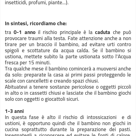
insetticidi, profumi, piante...).
In sintesi, ricordiamo che:
tra
0-1 anno
il rischio principale è la
caduta
che può
provocare traumi alla testa. Fate attenzione anche a non
tirare per un braccio il bambino, ad evitare urti contro
spigoli e scottature da acqua calda. Se il bambino si
ustiona, mettete subito la parte ustionata sotto l'Acqua
fresca per 15 minuti.
Tra qualche mese il bambino comincerà a muoversi anche
da solo: preparate la casa ai primi passi proteggendo le
scale con cancelletti e creando spazi chiusi.
Abituatevi a tenere sostanze pericolose o oggetti piccoli
in alto o in cassetti chiusi e lasciate che il bambino giochi
solo con oggetti o giocattoli sicuri.
1-3 anni
In questa fase è alto il rischio di intossicazioni e di
ustioni, è opportuno quindi che il bambino non giochi in
cucina soprattutto durante la preparazione dei pasti.
Insegnategli a riconoscere ed evitare le fonti di calore.