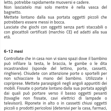
letto, potrebbe rapidamente muoversi e cadere.
Non lasciatelo mai solo mentre è nella vasca del
bagnetto.
Mettete lontano dalla sua portata oggetti piccoli che
potrebbero essere messi in bocca.
Lasciate che giochi con oggetti senza parti staccabili o
con giocattoli certificati (marchio CE) ed adatti alla sua
età.
6-12 mesi
Controllate che in casa non vi siano spazi dove il bambino
può infilare la testa, le braccia, le gambe o le dita
incastrandosi (sponde del lettino, porte, cassetti,
ringhiere). Chiudete con attenzione porte o sportelli per
non schiacciare la mano del bambino. Utilizzate i
copriprese. Mettete paraspigoli negli angoli appuntiti dei
mobili. Fissate o portate lontano dalla sua portata appigli
dai quali può portare verso il basso oggetti pesanti
(tovaglie non fissate, cavi elettrici di lampade o
televisori). Riponete in alto o in cassetti chiusi oggetti
piccoli o prodotti pericolosi (detersivi per la casa, farmaci,