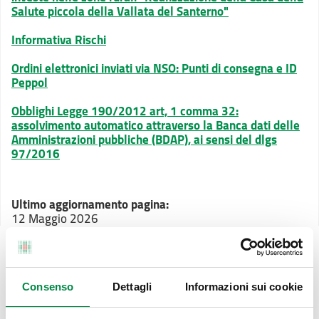
Salute piccola della Vallata del Santerno"
Informativa Rischi
Ordini elettronici inviati via NSO: Punti di consegna e ID
Peppol
Obblighi Legge 190/2012 art, 1 comma 32:
assolvimento automatico attraverso la Banca dati delle
Amministrazioni pubbliche (BDAP), ai sensi del dlgs
97/2016
Ultimo aggiornamento pagina:
12 Maggio 2026
Vai alla pagina Bandi di gara e contratti della
sezione Amministrazione Trasparente
Consenso
Dettagli
Informazioni sui cookie