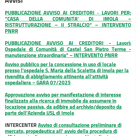
Avvisi
PUBBLICAZIONE AVVISO AI CREDITORI
-
LAVORI PER:
“CASA DELLA COMUNITA’ DI IMOLA –
RISTRUTTURAZIONE – II STRALCIO” – INTERVENTO
PNRR
PUBBLICAZIONE AVVISO AI CREDITORI
-
Lavori:
Ospedale di Comunità di Castel San Pietro Terme -
manutenzione straordinaria" – INTERVENTO PNRR
Avviso pubblico per la concessione in uso di locale
presso l'ospedale S. Maria della Scaletta di Imola per la
rivendita di abbigliamento attinente all’attività
ospedaliera – GARA 07/2025
Approvazione avviso per manifestazione di interesse
finalizzato alla ricerca di immobile da assumere in
locazione passiva, da adibire ad archivio/deposito da
parte dell'Azienda
USL
di Imola
INTERCENTER
Avviso di consultazione preliminare di
mercato, propedeutica all’ avvio della
procedura di