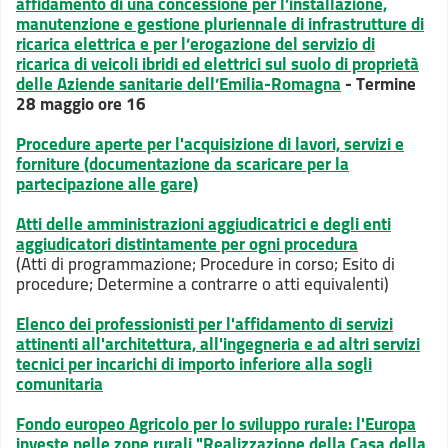
affidamento di una concessione per l’installazione,
manutenzione e gestione pluriennale di infrastrutture di
ricarica elettrica e per l’erogazione del servizio di
ricarica di veicoli ibridi ed elettrici sul suolo di proprietà
delle Aziende sanitarie dell’Emilia-Romagna
- Termine
28 maggio ore 16
Procedure aperte per l'acquisizione di lavori, servizi e
forniture (documentazione da scaricare per la
partecipazione alle gare)
Atti delle amministrazioni aggiudicatrici e degli enti
aggiudicatori distintamente per ogni procedura
(Atti di programmazione; Procedure in corso; Esito di
procedure; Determine a contrarre o atti equivalenti)
Elenco dei professionisti per l'affidamento di servizi
attinenti all'architettura, all'ingegneria e ad altri servizi
tecnici per incarichi di importo inferiore alla sogli
comunitaria
Fondo europeo Agricolo per lo sviluppo rurale: l'Europa
investe nelle zone rurali "Realizzazione della Casa della