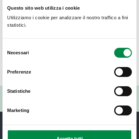
INFORMAZIONI
Questo sito web utilizza i cookie
Utilizziamo i cookie per analizzare il nostro traffico a fini
Informazioni sono disponibili presso i punti di contatto
statistici.
indicati nei bandi di gara
tutti i giorni dal lunedì al venerdì
dalle ore 9.00 alle ore 12.00
Selezione
Necessari
del
consenso
Preferenze
Valuta questo sito:
Statistiche
RISPONDI AL QUESTIONARIO
Marketing
Accetta tutti