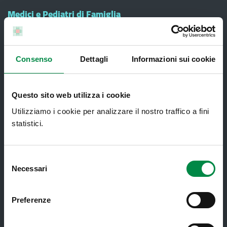
Medici e Pediatri di Famiglia
Nucleo di Cure Primarie (NCP)
Punto Unico di Accesso integrato
sanitario e sociale (PUA)
Consenso
Dettagli
Informazioni sui cookie
Ritiro Referti
Questo sito web utilizza i cookie
Sanità Pubblica
Utilizziamo i cookie per analizzare il nostro traffico a fini
Screening oncologici
statistici.
SPID - Sistema Pubblico di Identità
Digitale
Selezione
Sportello Unico Distrettuale
Necessari
del
Tessera Sanitaria-Carta Regionale dei
consenso
Servizi
Preferenze
Ticket ed esenzioni