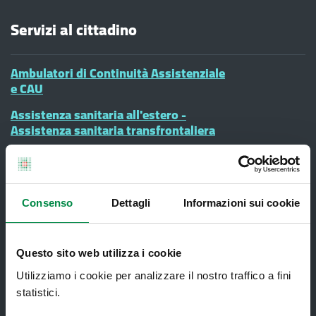
Servizi al cittadino
Ambulatori di Continuità Assistenziale
e CAU
Assistenza sanitaria all'estero -
Assistenza sanitaria transfrontaliera
Consultorio Familiare
Direzione Assistenza Farmaceutica
Finanziamenti
Consenso
Dettagli
Informazioni sui cookie
Lauree Professioni Sanitarie
Questo sito web utilizza i cookie
Medici e Pediatri di Famiglia
Utilizziamo i cookie per analizzare il nostro traffico a fini
Nucleo di Cure Primarie (NCP)
statistici.
Punto Unico di Accesso integrato