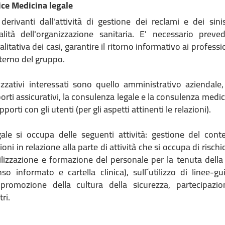
ce Medicina legale
derivanti dall'attività di gestione dei reclami e dei sinis
alità dell'organizzazione sanitaria. E' necessario preve
litativa dei casi, garantire il ritorno informativo ai professio
nterno del gruppo.
izzativi interessati sono quello amministrativo aziendale, 
orti assicurativi, la consulenza legale e la consulenza medic
porti con gli utenti (per gli aspetti attinenti le relazioni).
le si occupa delle seguenti attività: gestione del cont
ioni in relazione alla parte di attività che si occupa di rischi
ibilizzazione e formazione del personale per la tenuta del
nso informato e cartella clinica), sull´utilizzo di linee-g
 promozione della cultura della sicurezza, partecipaz
ri.