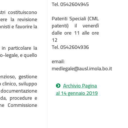
Tel. 0542604945
tri costituiscono
Patenti Speciali (CML
dere la revisione
patenti) il venerdì
nisti e favorire la
dalle ore 11 alle ore
12
Tel. 0542604936
in particolare la
o-legale, e quello
email:
medlegale@ausl.imola.bo.it
enzioso, gestione
o clinico, sviluppo
Archivio Pagina
la documentazione
al 14 gennaio 2019
uida, procedure e
ione Commissione