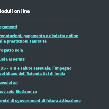
oduli on line
agamenti
renotazioni, pagamento e disdetta online
elle prestazioni sanitarie
rogetto sole
uida ai servizi
IDS - HIV e salute sessuale: l’impegno
uotidiano dell'Azienda Usl di Imola
ewsletter
ascicolo Elettronico
ervizi di egovernment di futura attivazione