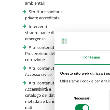
ambientali
Strutture sanitarie
private accreditate
Interventi
straordinari e di
emergenza
Altri contenuti -
Prevenzione della
Consenso
corruzione
Altri contenuti -
Accesso civico
Questo sito web utilizza i c
Altri contenuti -
Utilizziamo i cookie per analizz
Accessibilità e
Selezione
catalogo dei dati,
Necessari
del
metadati e banche
consenso
dati