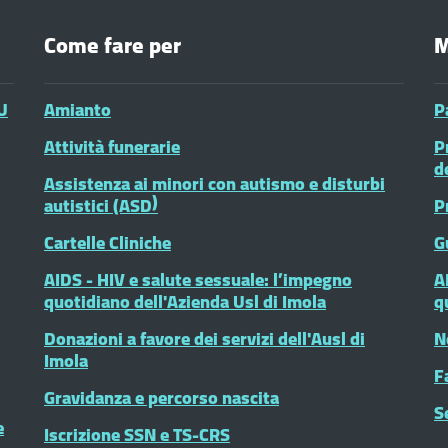
Come fare per
M
U
Amianto
P
Attività funerarie
P
d
Assistenza ai minori con autismo e disturbi
autistici (ASD)
P
Cartelle Cliniche
G
AIDS - HIV e salute sessuale: l’impegno
A
quotidiano dell'Azienda Usl di Imola
q
Donazioni a favore dei servizi dell'Ausl di
N
Imola
F
Gravidanza e percorso nascita
S
e
Iscrizione SSN e TS-CRS