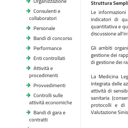
Organizzazione
Struttura Sempli
Consulenti e
Le informazioni 
collaboratori
indicatori di qu
quantitativa e qua
Personale
discussione all'i
Bandi di concorso
Gli ambiti organ
Performance
gestione dei rapp
Enti controllati
di gestione dei rap
Attività e
procedimenti
La Medicina Lega
integrata delle az
Provvedimenti
attività di sens
Controlli sulle
sanitaria (conse
attività economiche
protocolli e di
Valutazione Sinist
Bandi di gara e
contratti