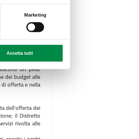
enere le risposte,
si di cura; 2) la
Marketing
zio e nel tempo, a
mentarietà e della
ere interruzioni o
questi principi, a
ono un rilievo del
Accetta tutti
uisiscono un peso
ne dei budget alle
di offerta e nella
a dell'offerta dei
one; il Distretto
vizi rivolta alle
i, sposta i centri