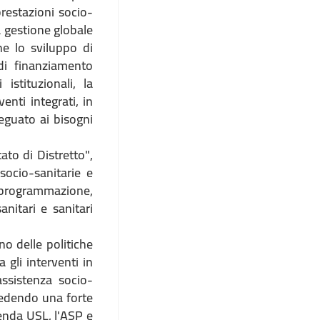
restazioni socio-
la gestione globale
ne lo sviluppo di
di finanziamento
istituzionali, la
enti integrati, in
eguato ai bisogni
to di Distretto",
 socio-sanitarie e
a programmazione,
anitari e sanitari
no delle politiche
 gli interventi in
assistenza socio-
hiedendo una forte
zienda
USL
, l'ASP e