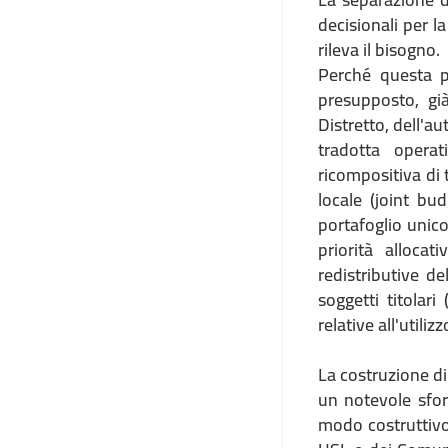
decisionali per l
rileva il bisogno.
Perché questa p
presupposto, gi
Distretto, dell'a
tradotta operat
ricompositiva di
locale (joint bu
portafoglio unico
priorità alloca
redistributive de
soggetti titolar
relative all'utili
La costruzione di
un notevole sfor
modo costruttivo: