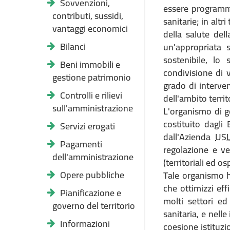
Sovvenzioni,
essere programma
contributi, sussidi,
sanitarie; in altr
vantaggi economici
della salute del
Bilanci
un'appropriata 
sostenibile, lo 
Beni immobili e
condivisione di v
gestione patrimonio
grado di interve
Controlli e rilievi
dell'ambito territ
sull'amministrazione
L'organismo di g
costituito dagli 
Servizi erogati
dall'Azienda
US
Pagamenti
regolazione e ver
dell'amministrazione
(territoriali ed os
Opere pubbliche
Tale organismo ha
che ottimizzi eff
Pianificazione e
molti settori ed
governo del territorio
sanitaria, e nell
Informazioni
coesione istituzi