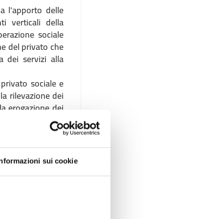
a l'apporto delle
i verticali della
perazione sociale
ne del privato che
 dei servizi alla
 privato sociale e
la rilevazione dei
lla erogazione dei
tari ultimi degli
lle decisioni che
adinanza attiva e
Informazioni sui cookie
la comunità per il
lle cure, cioè la
ersone, in modo da