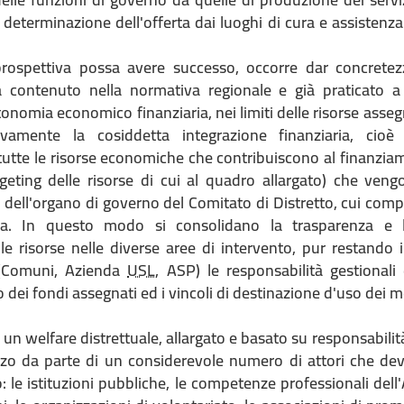
a determinazione dell'offerta dai luoghi di cura e assistenza
rospettiva possa avere successo, occorre dar concretez
à contenuto nella normativa regionale e già praticato a
utonomia economico finanziaria, nei limiti delle risorse assegn
ivamente la cosiddetta integrazione finanziaria, cioè
 tutte le risorse economiche che contribuiscono al finanzia
dgeting delle risorse di cui al quadro allargato) che veng
 dell'organo di governo del Comitato di Distretto, cui comp
tiva. In questo modo si consolidano la trasparenza e l
lle risorse nelle diverse aree di intervento, pur restando 
i (Comuni, Azienda
USL
, ASP) le responsabilità gestionali
zzo dei fondi assegnati ed i vincoli di destinazione d'uso dei 
 un welfare distrettuale, allargato e basato su responsabilità
zo da parte di un considerevole numero di attori che dev
 le istituzioni pubbliche, le competenze professionali dell