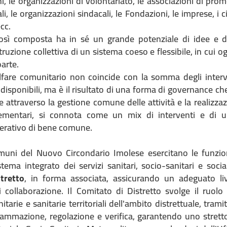
 le organizzazioni di volontariato, le associazioni di prom
i, le organizzazioni sindacali, le Fondazioni, le imprese, i ci
ecc.
sì composta ha in sé un grande potenziale di idee e di 
truzione collettiva di un sistema coeso e flessibile, in cui
parte.
lfare comunitario non coincide con la somma degli interve
 disponibili, ma è il risultato di una forma di governance che
 e attraverso la gestione comune delle attività e la realizzaz
ementari, si connota come un mix di interventi e di un
nerativo di bene comune.
omuni del Nuovo Circondario Imolese esercitano le funzio
stema integrato dei servizi sanitari, socio-sanitari e socia
tretto
, in forma associata, assicurando un adeguato liv
di collaborazione. Il Comitato di Distretto svolge il ruolo
itarie e sanitarie territoriali dell'ambito distrettuale, tramit
rammazione, regolazione e verifica, garantendo uno strett