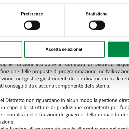
cesso, rendere più facilmente individuabili i luoghi dove ott
ai bisogni, e rendere la comunità più partecipe dei proces
Preferenze
Statistiche
ssistenza, ovvero il coordinamento degli interventi nello spa
a dei passaggi tra differenti ambiti, di riduzione della fram
di costruzione di relazioni fiduciali, in modo tale da non av
stificati nei trattamenti o nei professionisti che assistono; 
scente quota di pazienti cronici e socialmente fragili assum
Accetta selezionati
iva, le funzioni attribuite al Comitato di Distretto acq
efinizione delle proposte di programmazione, nell'allocazio
uzione, nel gestire gli strumenti di coordinamento tra le reti 
ltati conseguiti da ciascuna componente del sistema.
 Distretto non riguardano in alcun modo la gestione dirett
a in capo alle strutture di produzione competenti per funzi
centralità nelle funzioni di governo della domanda di ser
duzione.
lle funzioni di governo da quelle di produzione dei serviz