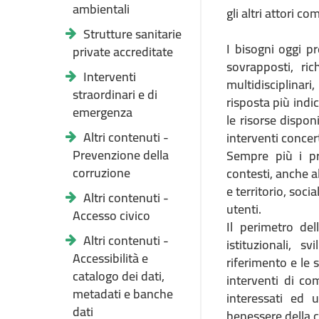
ambientali
gli altri attori co
Strutture sanitarie
I bisogni oggi pr
private accreditate
sovrapposti, ri
Interventi
multidisciplinari
straordinari e di
risposta più indi
emergenza
le risorse dispon
Altri contenuti -
interventi concert
Prevenzione della
Sempre più i pr
corruzione
contesti, anche a
e territorio, soci
Altri contenuti -
utenti.
Accesso civico
Il perimetro del
Altri contenuti -
istituzionali, 
Accessibilità e
riferimento e le 
catalogo dei dati,
interventi di co
metadati e banche
interessati ed 
dati
benessere della 