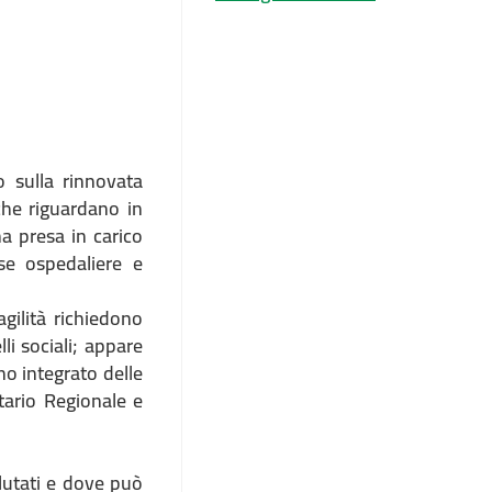
 sulla rinnovata
 che riguardano in
a presa in carico
rse ospedaliere e
gilità richiedono
li sociali; appare
 integrato delle
tario Regionale e
alutati e dove può