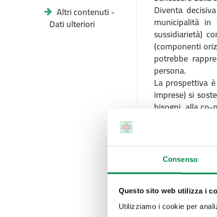
Diventa decisiva
Altri contenuti -
municipalità in
Dati ulteriori
sussidiarietà) c
(componenti orizz
potrebbe rappres
persona.
La prospettiva è 
imprese) si soste
bisogni, alla co-
servizi.
Occorre nondimen
interventi, per 
riguardano la lo
Consenso
unendo tutte le f
welfare.
Questo sito web utilizza i c
I principi-guida
Utilizziamo i cookie per analizz
strutturazione di