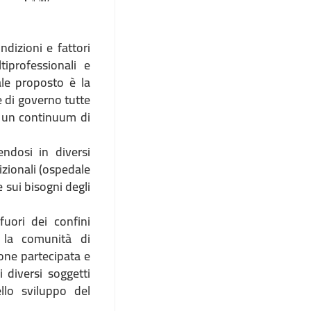
ndizioni e fattori
iprofessionali e
uale proposto è la
e di governo tutte
ed un continuum di
ndosi in diversi
izionali (ospedale
e sui bisogni degli
fuori dei confini
n la comunità di
ione partecipata e
 diversi soggetti
llo sviluppo del