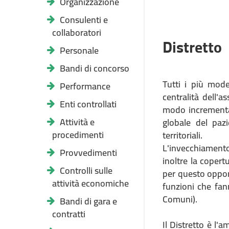
Organizzazione
Consulenti e
collaboratori
Distretto
Personale
Bandi di concorso
Tutti i più mod
Performance
centralità dell'a
Enti controllati
modo incremental
Attività e
globale del pazi
procedimenti
territoriali.
L'invecchiamento
Provvedimenti
inoltre la copert
Controlli sulle
per questo oppo
attività economiche
funzioni che fan
Comuni).
Bandi di gara e
contratti
Il Distretto è l'