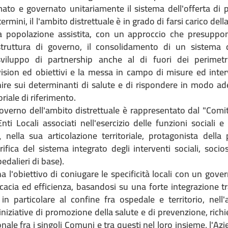
to e governato unitariamente il sistema dell'offerta di p
i termini, il l'ambito distrettuale è in grado di farsi carico del
la popolazione assistita, con un approccio che presuppo
struttura di governo, il consolidamento di un sistema 
sviluppo di partnership anche al di fuori dei perimetri 
ision ed obiettivi e la messa in campo di misure ed interv
nire sui determinanti di salute e di rispondere in modo ad
oriale di riferimento.
overno dell'ambito distrettuale è rappresentato dal "Comita
Enti Locali associati nell'esercizio delle funzioni sociali e
L
nella sua articolazione territoriale, protagonista dell
ifica del sistema integrato degli interventi sociali, socios
pedalieri di base).
 l'obiettivo di coniugare le specificità locali con un gover
icacia ed efficienza, basandosi su una forte integrazione tra
 in particolare al confine fra ospedale e territorio, nell'
e iniziative di promozione della salute e di prevenzione, ric
onale fra i singoli Comuni e tra questi nel loro insieme, l'A