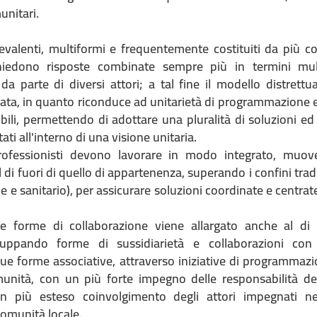
munitari.
evalenti, multiformi e frequentemente costituiti da più co
chiedono risposte combinate sempre più in termini mult
, da parte di diversi attori; a tal fine il modello distrett
cata, in quanto riconduce ad unitarietà di programmazione 
ibili, permettendo di adottare una pluralità di soluzioni 
ati all'interno di una visione unitaria.
ofessionisti devono lavorare in modo integrato, muove
l di fuori di quello di appartenenza, superando i confini trad
ale e sanitario), per assicurare soluzioni coordinate e centrat
le forme di collaborazione viene allargato anche al di 
sviluppando forme di sussidiarietà e collaborazioni co
sue forme associative, attraverso iniziative di programmaz
munità, con un più forte impegno delle responsabilità dei
un più esteso coinvolgimento degli attori impegnati ne
comunità locale.