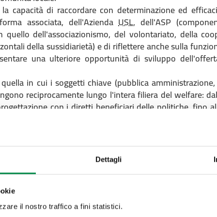
 la capacità di raccordare con determinazione ed efficaci
 forma associata, dell'Azienda
USL
, dell'ASP (component
on quello dell'associazionismo, del volontariato, della coo
ontali della sussidiarietà) e di riflettere anche sulla funzio
entare una ulteriore opportunità di sviluppo dell'offerta
quella in cui i soggetti chiave (pubblica amministrazione,
ngono reciprocamente lungo l'intera filiera del welfare: dal
progettazione con i diretti beneficiari delle politiche, fino a
o coinvolgere attivamente famiglie e cittadini, destina
arrivare a concretizzare sempre più il loro protagonismo ne
ro salute o quella dei loro cari, stimolando forme di citt
Dettagli
orze in modo inclusivo, aggregando tutte le componenti del
ookie
 delle politiche distrettuali sono: 1) la prossimità de
are il nostro traffico a fini statistici.
 risposte il più possibile vicino ai luoghi di vita delle p