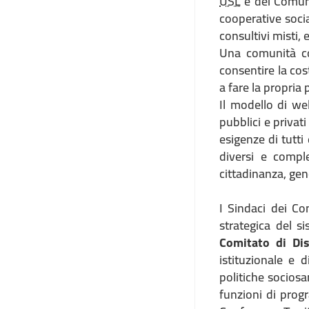
USL
e dei Comuni,
cooperative social
consultivi misti, 
Una comunità co
consentire la cos
a fare la propria 
Il modello di we
pubblici e privati
esigenze di tutti
diversi e compl
cittadinanza, ge
I Sindaci dei C
strategica del si
Comitato di Dis
istituzionale e 
politiche sociosan
funzioni di prog