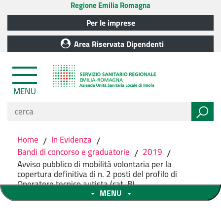
Regione Emilia Romagna
Per le imprese
Area Riservata Dipendenti
MENU
Home
/
In Evidenza
/
Bandi di concorso e graduatorie
/
2019
/
Avviso pubblico di mobilità volontaria per la
copertura definitiva di n. 2 posti del profilo di
Operatore tecnico autista (cat. B)
MENU