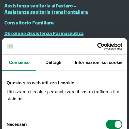
Assistenza sanitaria all'estero -
Assistenza sanitaria transfrontaliera
Consultorio Familiare
Direzione Assistenza Farmaceutica
Finanziamenti
Lauree Professioni Sanitarie
Consenso
Dettagli
Informazioni sui cookie
Medici e Pediatri di Famiglia
Nucleo di Cure Primarie (NCP)
Questo sito web utilizza i cookie
Punto Unico di Accesso integrato
sanitario e sociale (PUA)
Utilizziamo i cookie per analizzare il nostro traffico a fini
statistici.
Ritiro Referti
Sanità Pubblica
Selezione
Screening oncologici
Necessari
del