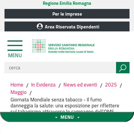
Regione Emilia Romagna
Per le imprese
Area Riservata Dipendenti
MENU
Home
/
In Evidenza
/
News ed eventi
/
2025
/
Maggio
/
Giornata Mondiale senza tabacco - Il fumo
danneggia la salute: una esposizione per riflettere
sul tabagismo attraverso le campagne dell'OMS
MENU