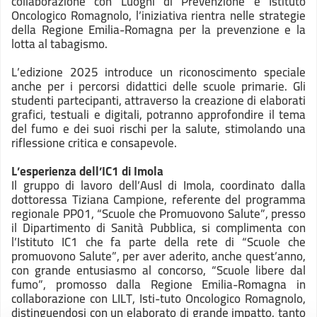
collaborazione con Luoghi di Prevenzione e Istituto
Oncologico Romagnolo, l’iniziativa rientra nelle strategie
della Regione Emilia-Romagna per la prevenzione e la
lotta al tabagismo.
L’edizione 2025 introduce un riconoscimento speciale
anche per i percorsi didattici delle scuole primarie. Gli
studenti partecipanti, attraverso la creazione di elaborati
grafici, testuali e digitali, potranno approfondire il tema
del fumo e dei suoi rischi per la salute, stimolando una
riflessione critica e consapevole.
L’esperienza dell’IC1 di Imola
Il gruppo di lavoro dell’Ausl di Imola, coordinato dalla
dottoressa Tiziana Campione, referente del programma
regionale PP01, “Scuole che Promuovono Salute”, presso
il Dipartimento di Sanità Pubblica, si complimenta con
l’Istituto IC1 che fa parte della rete di “Scuole che
promuovono Salute”, per aver aderito, anche quest’anno,
con grande entusiasmo al concorso, “Scuole libere dal
fumo”, promosso dalla Regione Emilia-Romagna in
collaborazione con LILT, Isti-tuto Oncologico Romagnolo,
distinguendosi con un elaborato di grande impatto, tanto