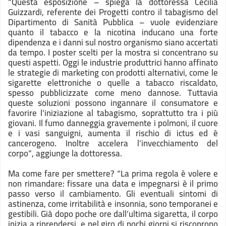
“Questa esposizione – spiega la dottoressa Cecilia
Guizzardi, referente dei Progetti contro il tabagismo del
Dipartimento di Sanità Pubblica – vuole evidenziare
quanto il tabacco e la nicotina inducano una forte
dipendenza e i danni sul nostro organismo siano accertati
da tempo. I poster scelti per la mostra si concentrano su
questi aspetti. Oggi le industrie produttrici hanno affinato
le strategie di marketing con prodotti alternativi, come le
sigarette elettroniche o quelle a tabacco riscaldato,
spesso pubblicizzate come meno dannose. Tuttavia
queste soluzioni possono ingannare il consumatore e
favorire l’iniziazione al tabagismo, soprattutto tra i più
giovani. Il fumo danneggia gravemente i polmoni, il cuore
e i vasi sanguigni, aumenta il rischio di ictus ed è
cancerogeno. Inoltre accelera l’invecchiamento del
corpo”, aggiunge la dottoressa.
Ma come fare per smettere? “La prima regola è volere e
non rimandare: fissare una data e impegnarsi è il primo
passo verso il cambiamento. Gli eventuali sintomi di
astinenza, come irritabilità e insonnia, sono temporanei e
gestibili. Già dopo poche ore dall’ultima sigaretta, il corpo
inizia a riprendersi, e nel giro di pochi giorni si riscoprono