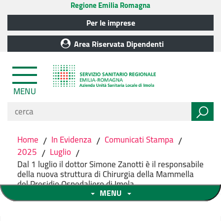
Regione Emilia Romagna
Per le imprese
Area Riservata Dipendenti
MENU
Home
/
In Evidenza
/
Comunicati Stampa
/
2025
/
Luglio
/
Dal 1 luglio il dottor Simone Zanotti è il responsabile
della nuova struttura di Chirurgia della Mammella
del Presidio Ospedaliero di Imola
MENU