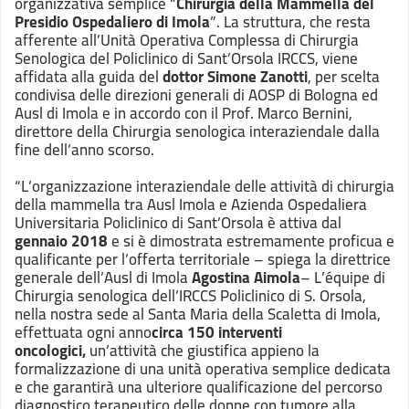
organizzativa semplice “
Chirurgia della Mammella del
Presidio Ospedaliero di Imola
”. La struttura, che resta
afferente all’Unità Operativa Complessa di Chirurgia
Senologica del Policlinico di Sant’Orsola IRCCS, viene
affidata alla guida del
dottor Simone Zanotti
, per scelta
condivisa delle direzioni generali di AOSP di Bologna ed
Ausl di Imola e in accordo con il Prof. Marco Bernini,
direttore della Chirurgia senologica interaziendale dalla
fine dell’anno scorso.
“L’organizzazione interaziendale delle attività di chirurgia
della mammella tra Ausl Imola e Azienda Ospedaliera
Universitaria Policlinico di Sant’Orsola è attiva dal
gennaio 2018
e si è dimostrata estremamente proficua e
qualificante per l’offerta territoriale – spiega la direttrice
generale dell’Ausl di Imola
Agostina Aimola
– L’équipe di
Chirurgia senologica dell’IRCCS Policlinico di S. Orsola,
nella nostra sede al Santa Maria della Scaletta di Imola,
effettuata ogni anno
circa 150 interventi
oncologici,
un’attività che giustifica appieno la
formalizzazione di una unità operativa semplice dedicata
e che garantirà una ulteriore qualificazione del percorso
diagnostico terapeutico delle donne con tumore alla