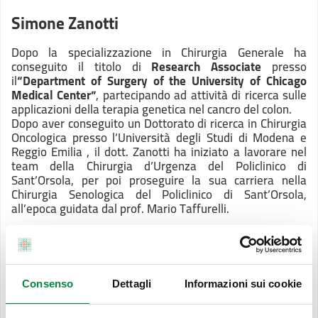
Simone Zanotti
Dopo la specializzazione in Chirurgia Generale ha
conseguito il titolo di
Research Associate
presso
il
“Department of Surgery of the University of Chicago
Medical Center”
, partecipando ad attività di ricerca sulle
applicazioni della terapia genetica nel cancro del colon.
Dopo aver conseguito un Dottorato di ricerca in Chirurgia
Oncologica presso l’Università degli Studi di Modena e
Reggio Emilia , il dott. Zanotti ha iniziato a lavorare nel
team della Chirurgia d’Urgenza del Policlinico di
Sant’Orsola, per poi proseguire la sua carriera nella
Chirurgia Senologica del Policlinico di Sant’Orsola,
all’epoca guidata dal prof. Mario Taffurelli.
Negli ultimi 15 anni ha eseguito oltre 3000 interventi,
specializzandosi nella gestione multidisciplinare e
chirurgica della patologia mammaria, con particolare
attenzione alla chirurgia oncoplastica, alla chirurgia
Consenso
Dettagli
Informazioni sui cookie
radioguidata delle lesioni non palpabili, alle mastectomie
conservative con preservazione del complesso areola-