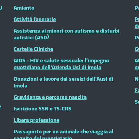
U
Amianto
P
Attività funerarie
P
d
Assistenza ai minori con autismo e disturbi
autistici (ASD)
P
Cartelle Cliniche
G
AIDS - HIV e salute sessuale: l’impegno
A
quotidiano dell'Azienda Usl di Imola
q
Donazioni a favore dei servizi dell'Ausl di
N
Imola
F
Gravidanza e percorso nascita
S
e
Iscrizione SSN e TS-CRS
Libera professione
Passaporto per un animale che viaggia al
seguito del proprietario