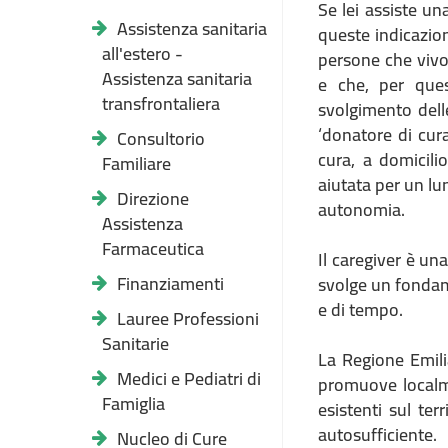
Se lei assiste u
Assistenza sanitaria
queste indicazio
all'estero -
persone che vivon
Assistenza sanitaria
e che, per ques
transfrontaliera
svolgimento delle
‘donatore di cura
Consultorio
cura, a domicili
Familiare
aiutata per un lu
Direzione
autonomia.
Assistenza
Farmaceutica
Il caregiver è un
Finanziamenti
svolge un fondame
e di tempo.
Lauree Professioni
Sanitarie
La Regione Emil
Medici e Pediatri di
promuove localme
Famiglia
esistenti sul ter
autosufficient
Nucleo di Cure