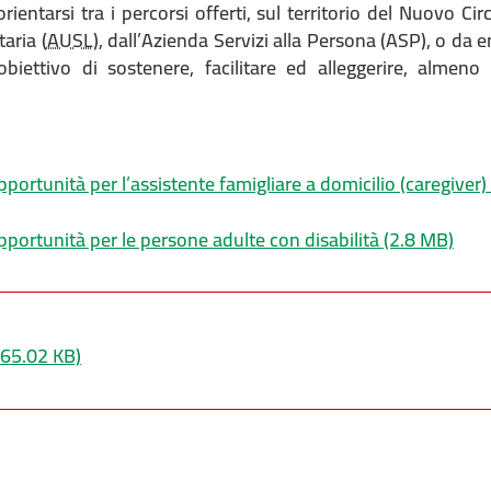
orientarsi tra i percorsi offerti, sul territorio del Nuovo Ci
aria (
AUSL
), dall’Azienda Servizi alla Persona (ASP), o da
’obiettivo di sostenere, facilitare ed alleggerire, almeno
pportunità per l’assistente famigliare a domicilio (caregiver)
pportunità per le persone adulte con disabilità
(2.8 MB)
65.02 KB)