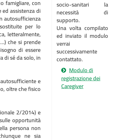
o famigliare, con
socio-sanitari la
 ed assistenza di
necessità di
on autosufficienza
supporto.
ostituite per lo
Una volta compilato
ca, letteralmente,
ed inviato il modulo
cc…) che si prende
verrai
bisogno di essere
successivamente
 di sé da solo, in
contattato.
Modulo di
registrazione dei
 autosufficiente e
Caregiver
, oltre che fisico
ionale 2/2014) e
sulle opportunità
 della persona non
chiunque ne sia