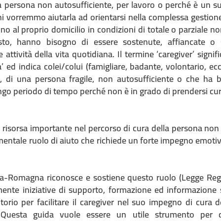
na persona non autosufficiente, per lavoro o perché è un su
ni vorremmo aiutarla ad orientarsi nella complessa gestione
o al proprio domicilio in condizioni di totale o parziale n
to, hanno bisogno di essere sostenute, affiancate o s
 attività della vita quotidiana. Il termine ‘caregiver’ signifi
’ ed indica colei/colui (famigliare, badante, volontario, e
o, di una persona fragile, non autosufficiente o che ha 
ngo periodo di tempo perché non è in grado di prendersi cura
a risorsa importante nel percorso di cura della persona non
ntale ruolo di aiuto che richiede un forte impegno emotivo
ia-Romagna riconosce e sostiene questo ruolo (Legge Reg
nte iniziative di supporto, formazione ed informazione 
ritorio per facilitare il caregiver nel suo impegno di cura
e. Questa guida vuole essere un utile strumento per 