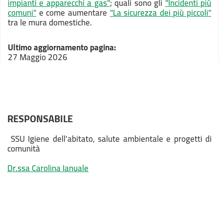
impianti e apparecchi a gas"
; quali sono gli
"Incidenti più
comuni"
e come aumentare
"La sicurezza dei più piccoli"
tra le mura domestiche.
Ultimo aggiornamento pagina:
27 Maggio 2026
RESPONSABILE
SSU Igiene dell'abitato, salute ambientale e progetti di
comunità
Dr.ssa Carolina Ianuale