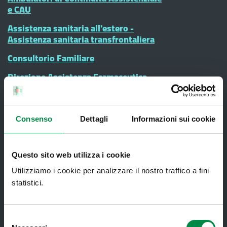
e CAU
Assistenza sanitaria all'estero -
Assistenza sanitaria transfrontaliera
Consultorio Familiare
Direzione Assistenza Farmaceutica
Finanziamenti
Lauree Professioni Sanitarie
Consenso
Dettagli
Informazioni sui cookie
Medici e Pediatri di Famiglia
Nucleo di Cure Primarie (NCP)
Questo sito web utilizza i cookie
Punto Unico di Accesso integrato
Utilizziamo i cookie per analizzare il nostro traffico a fini
sanitario e sociale (PUA)
statistici.
Ritiro Referti
Sanità Pubblica
Selezione