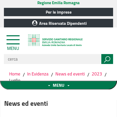
Regione Emilia Romagna
Per le imprese
Area Riservata Dipendenti
MENU
Home
/
In Evidenza
/
News ed eventi
/
2023
/
Luglio
MENU
News ed eventi