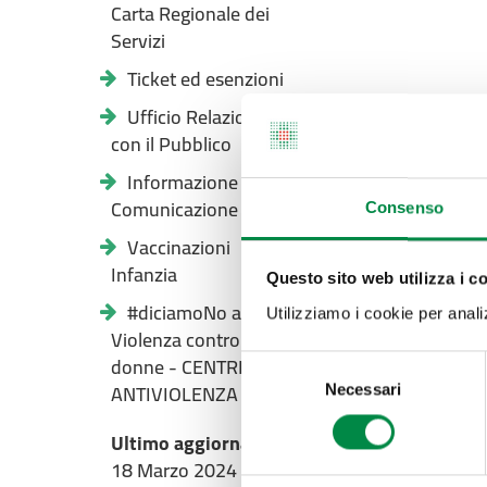
Carta Regionale dei
Servizi
Ticket ed esenzioni
Ufficio Relazioni
con il Pubblico
Informazione e
Comunicazione
Consenso
Vaccinazioni
Infanzia
Questo sito web utilizza i c
#diciamoNo alla
Utilizziamo i cookie per analizz
Violenza contro le
donne - CENTRI
Selezione
ANTIVIOLENZA
Necessari
del
consenso
Ultimo aggiornamento pagina:
18 Marzo 2024