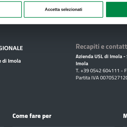
Accetta selezionati
Valuta questo sito:
RISPONDI AL QUESTIONA
Recapiti e contatt
Azienda USL di Imola -
Imola
T. +39 0542 604111 - 
Partita IVA 007052712
Come fare per
M