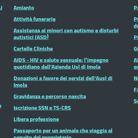
U
Amianto
P
Attività funerarie
P
d
Assistenza ai minori con autismo e disturbi
autistici (ASD)
P
Cartelle Cliniche
G
AIDS - HIV e salute sessuale: l’impegno
A
quotidiano dell'Azienda Usl di Imola
q
Donazioni a favore dei servizi dell'Ausl di
N
Imola
F
Gravidanza e percorso nascita
S
e
Iscrizione SSN e TS-CRS
Libera professione
Passaporto per un animale che viaggia al
seguito del proprietario